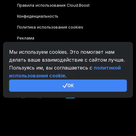
Правила использования Cloud.Boost
Конфиденциальность
Политика использования cookies
Реклама
Мы используем cookies. Это помогает нам
Семейство CryptoTab
делать ваше взаимодействие с сайтом лучше.
CryptoTab
Браузер
Пользуясь им, вы соглашаетесь с
политикой
CryptoTab
для Android
MAX
использования cookie
.
CryptoTab
для Android
ОК
PRO
CryptoTab
для Android
LITE
CT Pool
NEW
CryptoTab
Farm
CTags
NEW