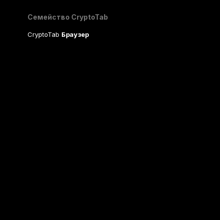
Семейство CryptoTab
CryptoTab
Браузер
CryptoTab
для Android
MAX
CryptoTab
для Android
PRO
CryptoTab
для Android
LITE
CT Pool
NEW
CryptoTab
Farm
CTags
NEW
CT VPN
CB.click
CryptoTab
START
BONUS
CTabs
BONUS