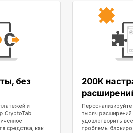
ты, без
200К наст
расширени
платежей и
Персонализируйте
р CryptoTab
тысяч расширений 
ниченное
удовлетворить все
те средства, как
проблемы блокиров