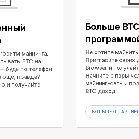
Больше BTC
енный
программо
а
Не хотите майнить
горитм майнинга,
Пригласите своих 
тывать BTC на
Browser и получай
— будь то телефон
Начните с пары че
ающе, правда?
майнинг-сеть и по
но и получайте
BTC доход.
БОЛЬШЕ О ПАРТНЕ