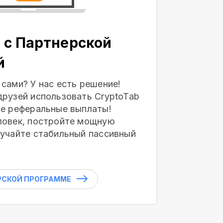
 с Партнерской
й
 сами? У нас есть решение!
друзей использовать CryptoTab
те реферальные выплаты!
ловек, постройте мощную
лучайте стабильный пассивный
РСКОЙ ПРОГРАММЕ