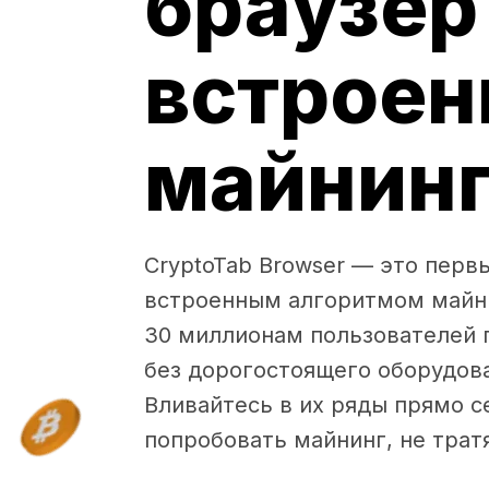
браузер
встрое
майнин
CryptoTab Browser — это перв
встроенным алгоритмом майни
30 миллионам пользователей 
без дорогостоящего оборудова
Вливайтесь в их ряды прямо с
попробовать майнинг, не тратя