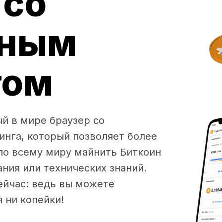
 со
нным
гом
ый в мире браузер со
нга, который позволяет более
по всему миру майнить Биткоин
ния или технических знаний.
ейчас: ведь вы можете
 ни копейки!