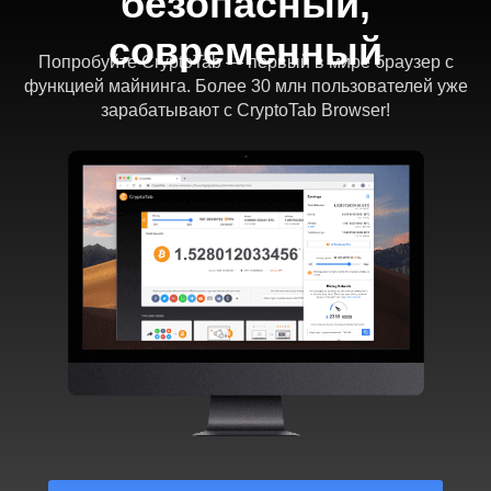
безопасный,
современный
Попробуйте CryptoTab — первый в мире браузер с
функцией майнинга. Более 30 млн пользователей уже
зарабатывают с CryptoTab Browser!