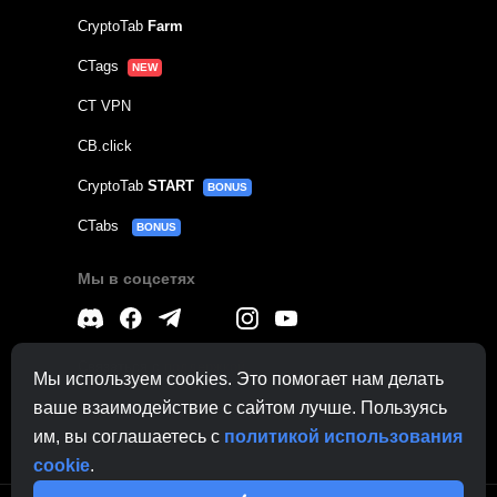
CryptoTab
Farm
CTags
NEW
CT VPN
CB.click
CryptoTab
START
BONUS
CTabs
BONUS
Мы в соцсетях
Связаться с
поддержкой
Мы используем cookies. Это помогает нам делать
По другим вопросам:
contactus@cryptobrowser.site
ваше взаимодействие с сайтом лучше. Пользуясь
им, вы соглашаетесь с
политикой использования
cookie
.