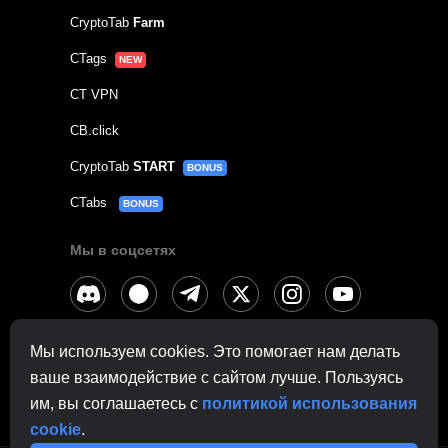
CryptoTab
Farm
CTags
NEW
CT VPN
CB.click
CryptoTab
START
BONUS
CTabs
BONUS
Мы в соцсетях
Связаться с
поддержкой
Мы используем cookies. Это помогает нам делать
По другим вопросам:
contactus@cryptobrowser.site
ваше взаимодействие с сайтом лучше. Пользуясь
им, вы соглашаетесь с
политикой использования
cookie
.