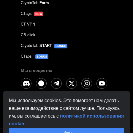
CryptoTab
Farm
CTags
NEW
CT VPN
CB.click
CryptoTab
START
BONUS
CTabs
BONUS
Мы в соцсетях
Связаться с
поддержкой
Мы используем cookies. Это помогает нам делать
По другим вопросам:
contactus@cryptobrowser.site
ваше взаимодействие с сайтом лучше. Пользуясь
им, вы соглашаетесь с
политикой использования
cookie
.