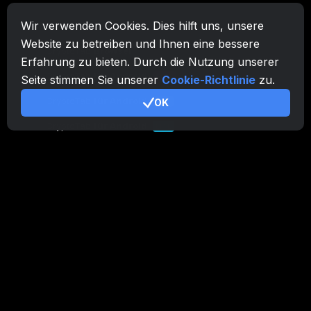
Wir verwenden Cookies. Dies hilft uns, unsere
CryptoTab-Familie
Website zu betreiben und Ihnen eine bessere
CryptoTab
Browser
Erfahrung zu bieten. Durch die Nutzung unserer
CryptoTab
für Android
MAX
Seite stimmen Sie unserer
Cookie-Richtlinie
zu.
CryptoTab
für Android
OK
PRO
CryptoTab
für Android
LITE
CT Pool
NEW
CryptoTab
Farm
CTags
NEW
CT VPN
CB.click
CryptoTab
START
BONUS
CTabs
BONUS