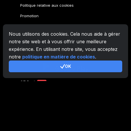
Politique relative aux cookies
Promotion
Famille CryptoTab
Nous utilisons des cookies. Cela nous aide à gérer
Navigateur
CryptoTab
notre site web et à vous offrir une meilleure
expérience. En utilisant notre site, vous acceptez
CryptoTab
pour Android
MAX
notre
politique en matière de cookies
.
CryptoTab
pour Android
PRO
OK
CryptoTab
pour Android
LITE
CT Pool
NEW
CryptoTab
Farm
CTags
NEW
CT VPN
CB.click