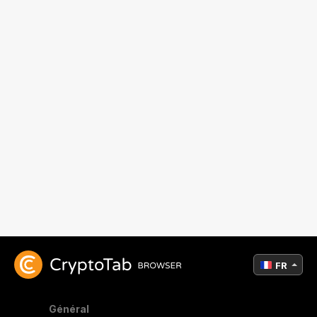
FR
Général