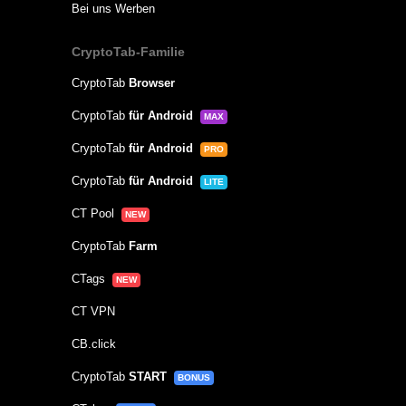
Bei uns Werben
CryptoTab-Familie
CryptoTab
Browser
CryptoTab
für Android
MAX
CryptoTab
für Android
PRO
CryptoTab
für Android
LITE
CT Pool
NEW
CryptoTab
Farm
CTags
NEW
CT VPN
CB.click
CryptoTab
START
BONUS