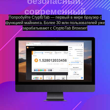
Получайте деньги за веб-серфинг
Попробуйте CryptoTab — первый в мире браузер с
функцией майнинга. Более 30 млн пользователей уже
зарабатывают с CryptoTab Browser!