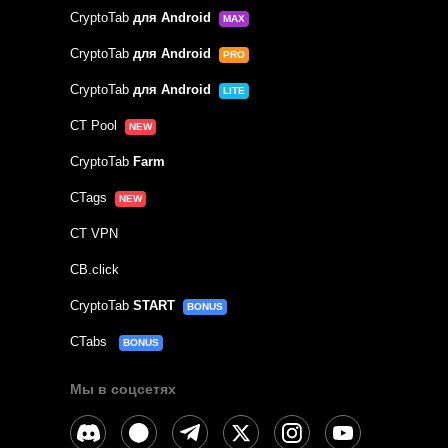
CryptoTab
для Android
MAX
CryptoTab
для Android
PRO
CryptoTab
для Android
LITE
CT Pool
NEW
CryptoTab
Farm
CTags
NEW
CT VPN
CB.click
CryptoTab
START
BONUS
CTabs
BONUS
Мы в соцсетях