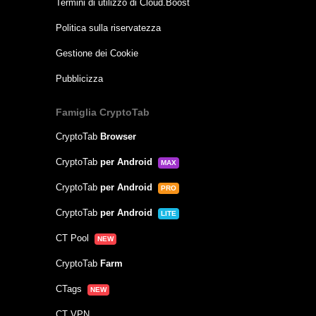
Termini di utilizzo di Cloud.Boost
Politica sulla riservatezza
Gestione dei Cookie
Pubblicizza
Famiglia CryptoTab
CryptoTab
Browser
CryptoTab
per Android
MAX
CryptoTab
per Android
PRO
CryptoTab
per Android
LITE
CT Pool
NEW
CryptoTab
Farm
CTags
NEW
CT VPN