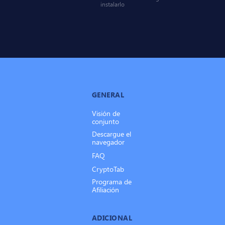
instalarlo
GENERAL
Visión de
conjunto
Descargue el
navegador
FAQ
CryptoTab
Programa de
Afiliación
ADICIONAL