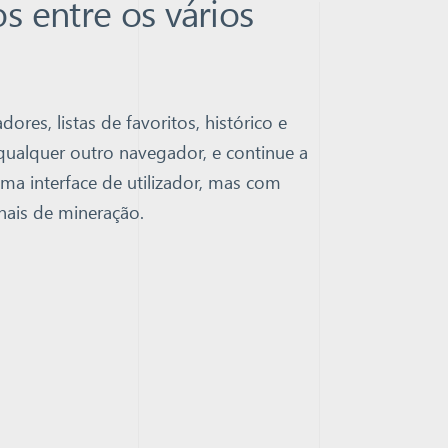
os entre os vários
res, listas de favoritos, histórico e
 qualquer outro navegador, e continue a
a interface de utilizador, mas com
nais de mineração.