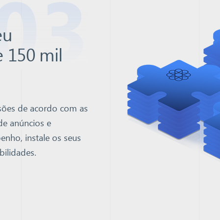
03
eu
 150 mil
sões de acordo com as
de anúncios e
nho, instale os seus
bilidades.