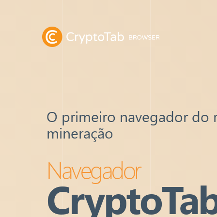
O primeiro navegador do
mineração
Navegador
CryptoTa