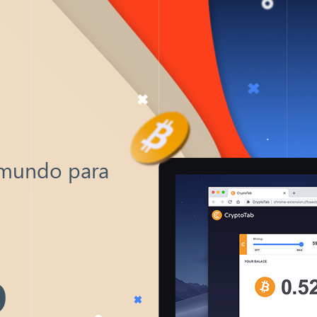
 mundo para
b