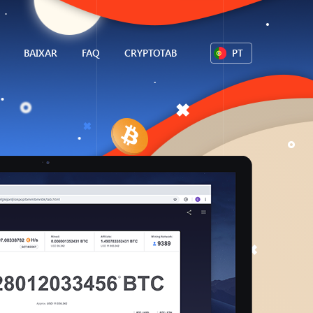
BAIXAR
FAQ
CRYPTOTAB
PT