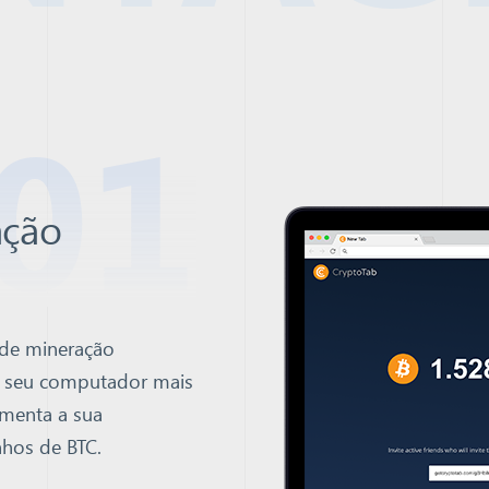
01
ção
 de mineração
o seu computador mais
menta a sua
nhos de BTC.