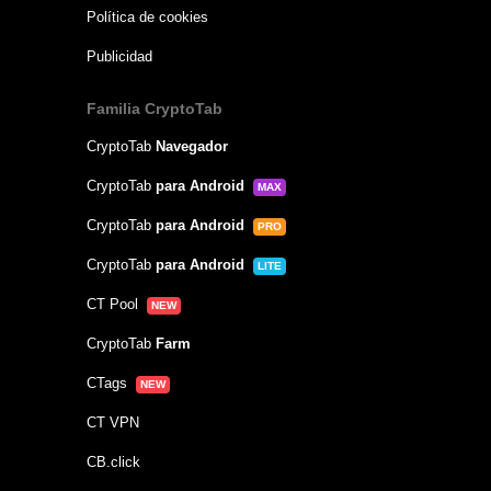
Política de cookies
Publicidad
Familia CryptoTab
CryptoTab
Navegador
CryptoTab
para Android
MAX
CryptoTab
para Android
PRO
CryptoTab
para Android
LITE
CT Pool
NEW
CryptoTab
Farm
CTags
NEW
CT VPN
CB.click