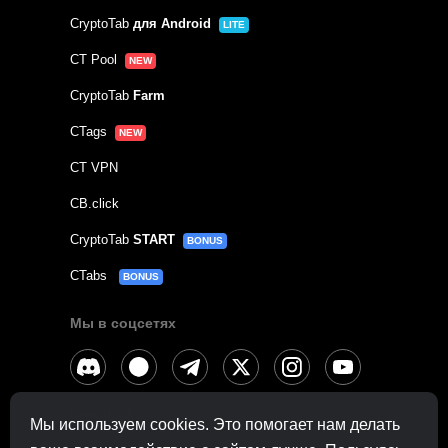
CryptoTab
для Android
LITE
CT Pool
NEW
CryptoTab
Farm
CTags
NEW
CT VPN
CB.click
CryptoTab
START
BONUS
CTabs
BONUS
Мы в соцсетях
Связаться с
поддержкой
Мы используем cookies. Это помогает нам делать