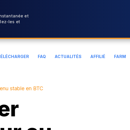
instantanée et
ez-les et
TÉLÉCHARGER
FAQ
ACTUALITÉS
AFFILIÉ
FARM
venu stable en BTC
er