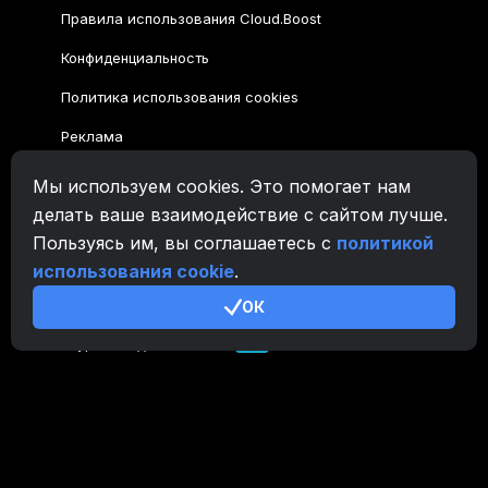
Правила использования Cloud.Boost
Конфиденциальность
Политика использования cookies
Реклама
Мы используем cookies. Это помогает нам
Семейство CryptoTab
делать ваше взаимодействие с сайтом лучше.
CryptoTab
Браузер
Пользуясь им, вы соглашаетесь с
политикой
CryptoTab
для Android
MAX
использования cookie
.
CryptoTab
для Android
ОК
PRO
CryptoTab
для Android
LITE
CT Pool
NEW
CryptoTab
Farm
CTags
NEW