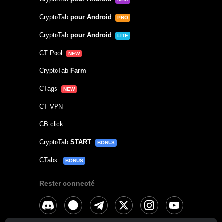
CryptoTab
pour Android
PRO
CryptoTab
pour Android
LITE
CT Pool
NEW
CryptoTab
Farm
CTags
NEW
CT VPN
CB.click
CryptoTab
START
BONUS
CTabs
BONUS
Rester connecté