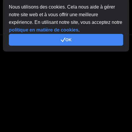
Contacter le support
ici
Nous utilisons des cookies. Cela nous aide à gérer
notre site web et à vous offrir une meilleure
Autres demandes:
contactus@cryptobrowser.site
expérience. En utilisant notre site, vous acceptez notre
politique en matière de cookies
.
OK
© 2026.
Tous droits réservés. CryptoCompany OÜ, Rebase tn 1, Tartu
50104, Estonia