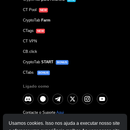
CT Pool
NEW
CryptoTab
Farm
CTags
NEW
CT VPN
CB.click
CryptoTab
START
BONUS
CTabs
BONUS
Ligado como
Contacte o Suporte
Aqui
Usamos cookies. Isso nos ajuda a executar nosso site
Outras Perguntas:
contactus@cryptobrowser.site