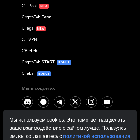
CT Pool
NEW
CryptoTab
Farm
CTags
NEW
CT VPN
CB.click
CryptoTab
START
BONUS
CTabs
BONUS
Мы в соцсетях
Связаться с
поддержкой
Мы используем cookies. Это помогает нам делать
ваше взаимодействие с сайтом лучше. Пользуясь
По другим вопросам:
contactus@cryptobrowser.site
им, вы соглашаетесь с
политикой использования