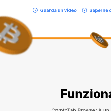
Guarda un video
Saperne d
Funziona
CryptoTab Browser è un br