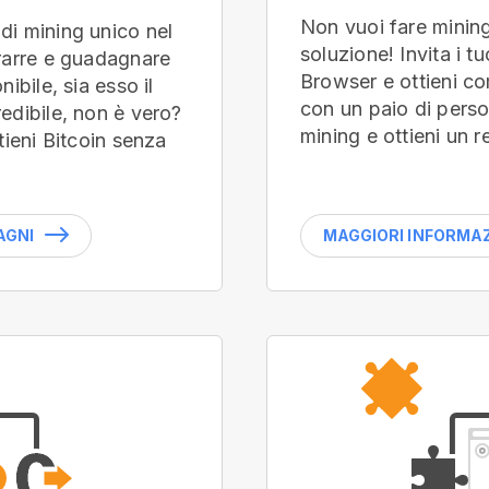
Non vuoi fare minin
di mining unico nel
soluzione! Invita i t
trarre e guadagnare
Browser e ottieni com
ibile, sia esso il
con un paio di perso
edibile, non è vero?
mining e ottieni un r
tieni Bitcoin senza
AGNI
MAGGIORI INFORMAZI