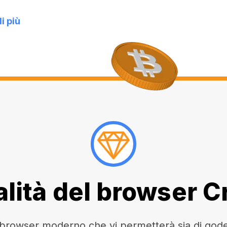
i più
lità del browser 
owser moderno che vi permetterà sia di godere 