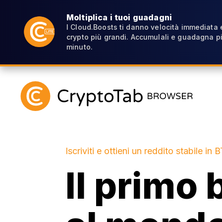
Moltiplica i tuoi guadagni
I Cloud.Boosts ti danno velocità immediata
crypto più grandi. Accumulali e guadagna pi
minuto.
Iscriviti e ottieni un reddito stabile in 
Il primo