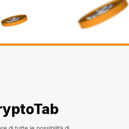
CryptoTab
di tutte le possibilità di