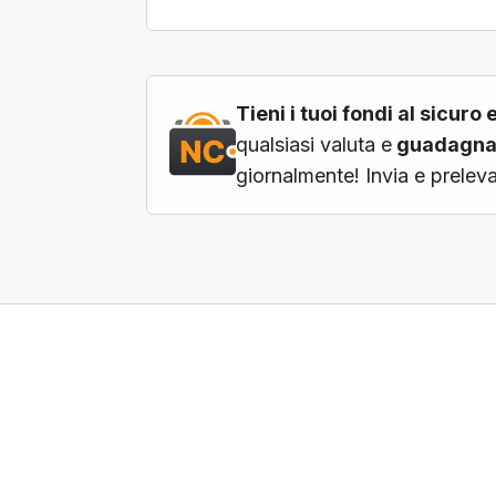
Tieni i tuoi fondi al sicur
qualsiasi valuta e
guadagna 
giornalmente! Invia e prelev