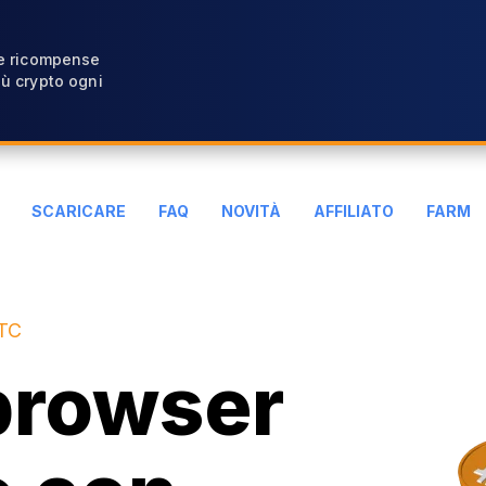
 e ricompense
ù crypto ogni
SCARICARE
FAQ
NOVITÀ
AFFILIATO
FARM
BTC
 browser