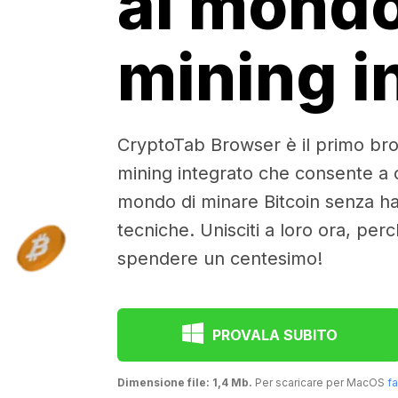
al mond
mining i
CryptoTab Browser è il primo br
mining integrato che consente a olt
mondo di minare Bitcoin senza 
tecniche. Unisciti a loro ora, per
spendere un centesimo!
PROVALA SUBITO
Dimensione file: 1,4 Mb.
Per scaricare per MacOS
fa