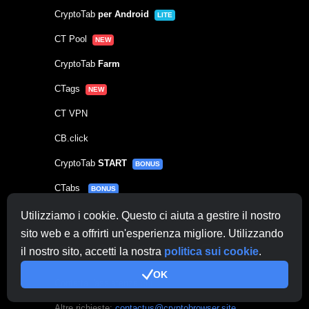
CryptoTab
per Android
LITE
CT Pool
NEW
CryptoTab
Farm
CTags
NEW
CT VPN
CB.click
CryptoTab
START
BONUS
CTabs
BONUS
Utilizziamo i cookie. Questo ci aiuta a gestire il nostro
Connesso come
sito web e a offrirti un'esperienza migliore. Utilizzando
il nostro sito, accetti la nostra
politica sui cookie
.
OK
Contatta l'assistenza
qui
Altre richieste:
contactus@cryptobrowser.site