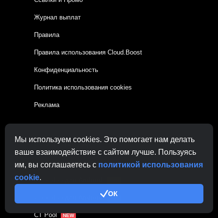
Журнал выплат
Правила
Правила использования Cloud.Boost
Конфиденциальность
Политика использования cookies
Реклама
Семейство CryptoTab
Мы используем cookies. Это помогает нам делать
CryptoTab
Браузер
ваше взаимодействие с сайтом лучше. Пользуясь
CryptoTab
для Android
MAX
им, вы соглашаетесь с
политикой использования
cookie
.
CryptoTab
для Android
PRO
ОК
CryptoTab
для Android
LITE
CT Pool
NEW