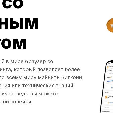
 со
нным
гом
ый в мире браузер со
нга, который позволяет более
по всему миру майнить Биткоин
ния или технических знаний.
ейчас: ведь вы можете
 ни копейки!