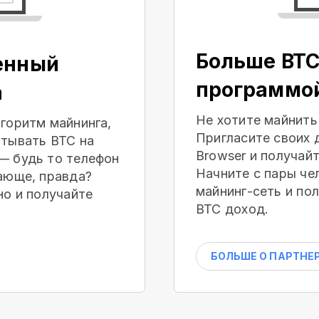
Больше BTC
енный
программо
а
Не хотите майнить
горитм майнинга,
Пригласите своих 
тывать BTC на
Browser и получай
— будь то телефон
Начните с пары че
ающе, правда?
майнинг-сеть и по
но и получайте
BTC доход.
БОЛЬШЕ О ПАРТНЕ