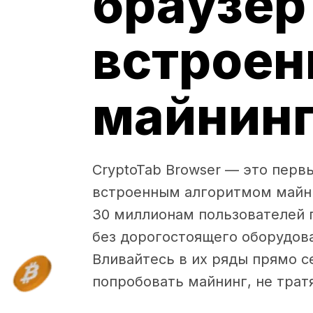
браузер
встрое
майнин
CryptoTab Browser — это перв
встроенным алгоритмом майни
30 миллионам пользователей 
без дорогостоящего оборудова
Вливайтесь в их ряды прямо с
попробовать майнинг, не тратя