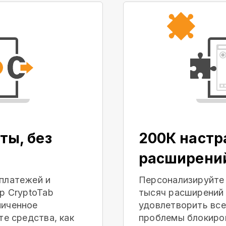
ты, без
200К наст
расширени
платежей и
Персонализируйте
р CryptoTab
тысяч расширений 
ниченное
удовлетворить все
те средства, как
проблемы блокиров