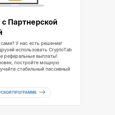
 с Партнерской
й
 сами? У нас есть решение!
друзей использовать CryptoTab
те реферальные выплаты!
ловек, постройте мощную
лучайте стабильный пассивный
РСКОЙ ПРОГРАММЕ