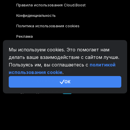
Правила использования Cloud.Boost
Конфиденциальность
Политика использования cookies
Реклама
Мы используем cookies. Это помогает нам
Семейство CryptoTab
делать ваше взаимодействие с сайтом лучше.
CryptoTab
Браузер
Пользуясь им, вы соглашаетесь с
политикой
CryptoTab
для Android
MAX
использования cookie
.
CryptoTab
для Android
ОК
PRO
CryptoTab
для Android
LITE
CT Pool
NEW
CryptoTab
Farm
CTags
NEW