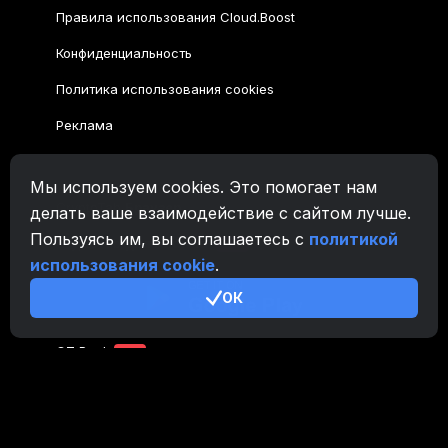
Правила использования Cloud.Boost
Конфиденциальность
Политика использования cookies
Реклама
Семейство CryptoTab
Мы используем cookies. Это помогает нам
CryptoTab
Браузер
делать ваше взаимодействие с сайтом лучше.
Пользуясь им, вы соглашаетесь с
политикой
CryptoTab
для Android
MAX
использования cookie
.
CryptoTab
для Android
PRO
ОК
CryptoTab
для Android
LITE
CT Pool
NEW
CryptoTab
Farm
CTags
NEW