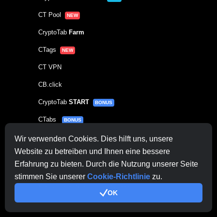
CT Pool
NEW
CryptoTab
Farm
CTags
NEW
CT VPN
CB.click
CryptoTab
START
BONUS
CTabs
BONUS
Wir verwenden Cookies. Dies hilft uns, unsere
In Verbindung bleiben
Website zu betreiben und Ihnen eine bessere
Erfahrung zu bieten. Durch die Nutzung unserer Seite
stimmen Sie unserer
Cookie-Richtlinie
zu.
Kontaktieren Sie
hier
den Support.
OK
Sonstige Anfragen:
contactus@cryptobrowser.site