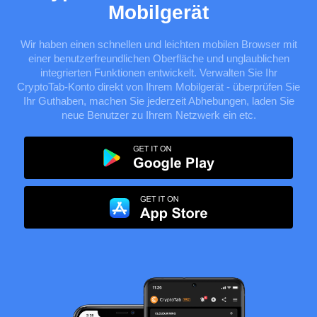
Mobilgerät
Wir haben einen schnellen und leichten mobilen Browser mit
einer benutzerfreundlichen Oberfläche und unglaublichen
integrierten Funktionen entwickelt. Verwalten Sie Ihr
CryptoTab-Konto direkt von Ihrem Mobilgerät - überprüfen Sie
Ihr Guthaben, machen Sie jederzeit Abhebungen, laden Sie
neue Benutzer zu Ihrem Netzwerk ein etc.