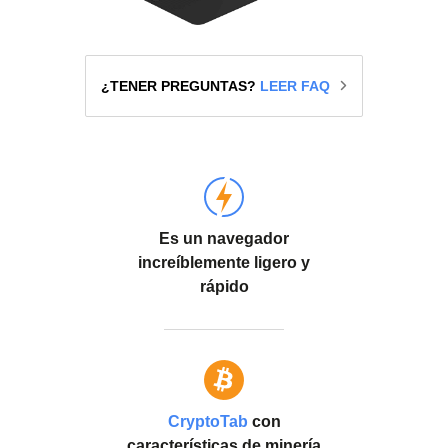
¿TENER PREGUNTAS?
LEER FAQ
Es un navegador
increíblemente ligero y
rápido
CryptoTab
con
características de minería