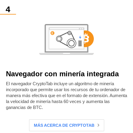
Navegador con minería integrada
El navegador CryptoTab incluye un algoritmo de minería
incorporado que permite usar los recursos de tu ordenador de
manera más efectiva que en el formato de extensión. Aumenta
la velocidad de minería hasta 60 veces y aumenta las
ganancias de BTC.
MÁS ACERCA DE CRYPTOTAB