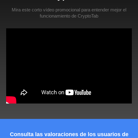
Mira este corto vídeo promocional para entender mejor el
funcionamiento de CryptoTab
Consulta las valoraciones de los usuarios de