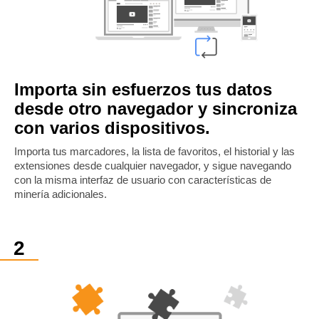
Importa sin esfuerzos tus datos
desde otro navegador y sincroniza
con varios dispositivos.
Importa tus marcadores, la lista de favoritos, el historial y las
extensiones desde cualquier navegador, y sigue navegando
con la misma interfaz de usuario con características de
minería adicionales.