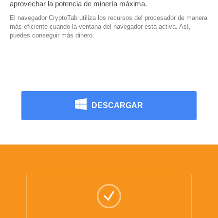
aprovechar la potencia de minería máxima.
El navegador CryptoTab utiliza los recursos del procesador de manera
más eficiente cuando la ventana del navegador está activa. Así,
puedes conseguir más dinero.
DESCARGAR