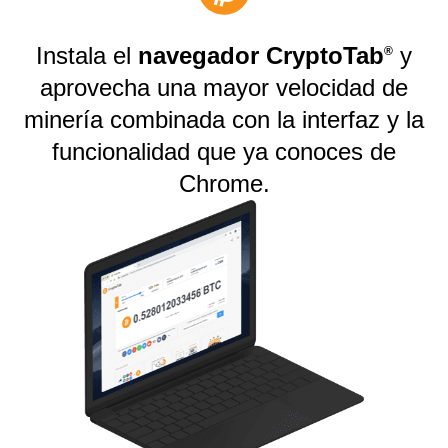
Instala el
navegador CryptoTab
y
®️
aprovecha una mayor velocidad de
minería combinada con la interfaz y la
funcionalidad que ya conoces de
Chrome.