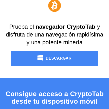
Prueba el
navegador CryptoTab
y
disfruta de una navegación rapidísima
y una potente minería
DESCARGAR
Consigue acceso a CryptoTab
desde tu dispositivo móvil