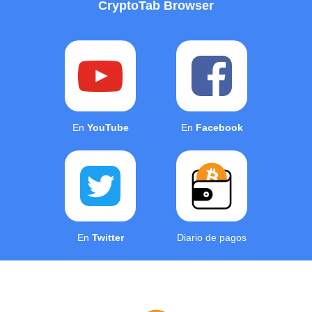
CryptoTab Browser
En
YouTube
En
Facebook
En
Twitter
Diario de pagos