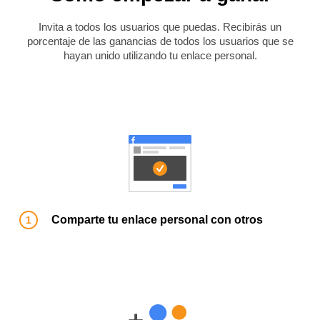
Invita a todos los usuarios que puedas. Recibirás un
porcentaje de las ganancias de todos los usuarios que se
hayan unido utilizando tu enlace personal.
Comparte tu enlace personal con otros