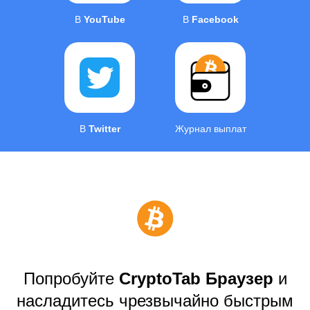
В
YouTube
В
Facebook
В
Twitter
Журнал выплат
Попробуйте
CryptoTab Браузер
и
насладитесь чрезвычайно быстрым