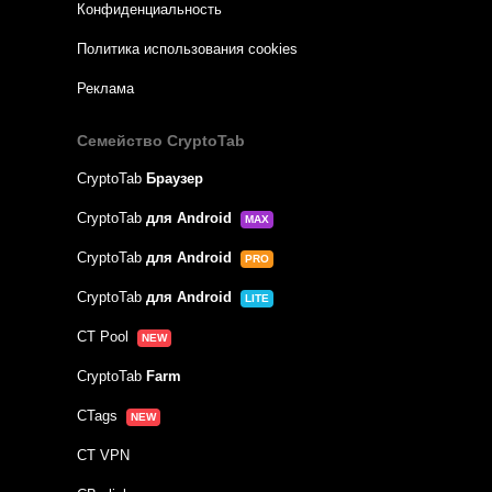
Конфиденциальность
Политика использования cookies
Реклама
Семейство CryptoTab
CryptoTab
Браузер
CryptoTab
для Android
MAX
CryptoTab
для Android
PRO
CryptoTab
для Android
LITE
CT Pool
NEW
CryptoTab
Farm
CTags
NEW
CT VPN