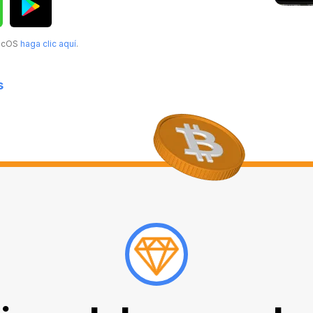
MacOS
haga clic aquí
.
s