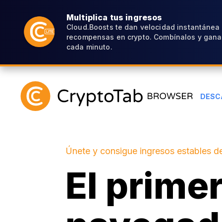
Multiplica tus ingresos
Cloud.Boosts te dan velocidad instantánea
recompensas en crypto. Combínalos y gana
cada minuto.
DESC
Únete y consigue ingresos estables de
El prime