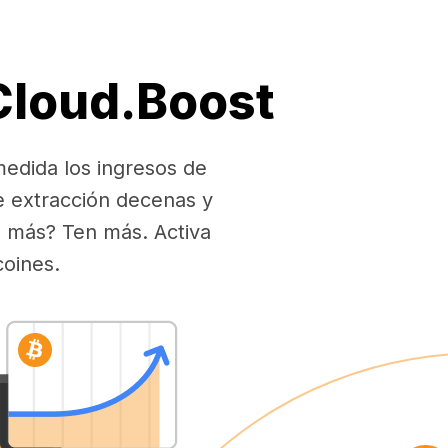
 Cloud.Boost
medida los ingresos de
e extracción decenas y
es más? Ten más. Activa
coines.