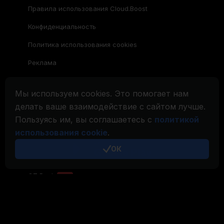
Правила использования Cloud.Boost
Конфиденциальность
Политика использования cookies
Реклама
Семейство CryptoTab
Мы используем cookies. Это помогает нам
CryptoTab
Браузер
делать ваше взаимодействие с сайтом лучше.
Пользуясь им, вы соглашаетесь с
политикой
CryptoTab
для Android
MAX
использования cookie
.
CryptoTab
для Android
PRO
ОК
CryptoTab
для Android
LITE
CT Pool
NEW
CryptoTab
Farm
CTags
NEW