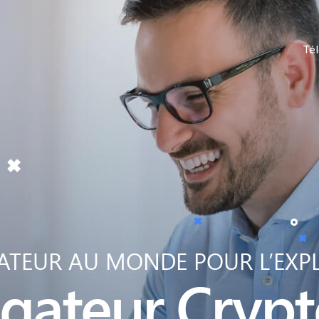
Té
GATEUR AU MONDE POUR L’EXPL
gateur
Crypt