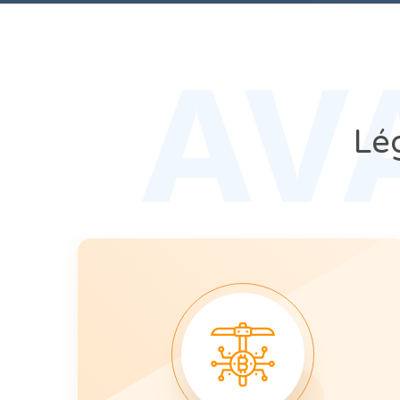
AV
Lég