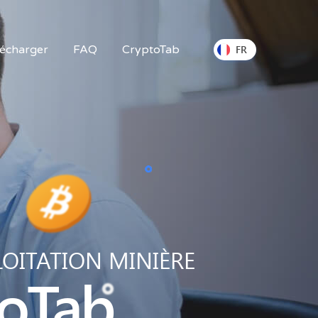
lécharger
FAQ
CryptoTab
FR
OITATION MINIÈRE
oTab