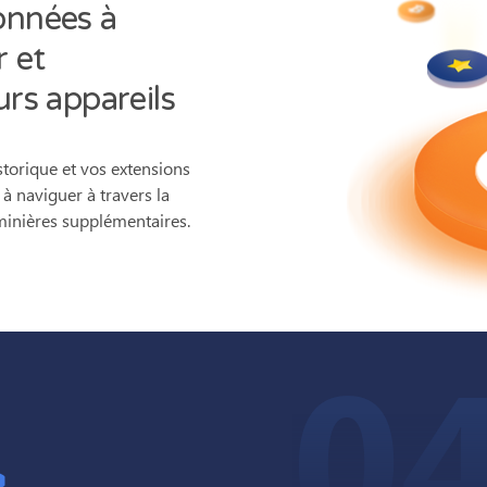
onnées à
r et
urs appareils
istorique et vos extensions
à naviguer à travers la
 minières supplémentaires.
0