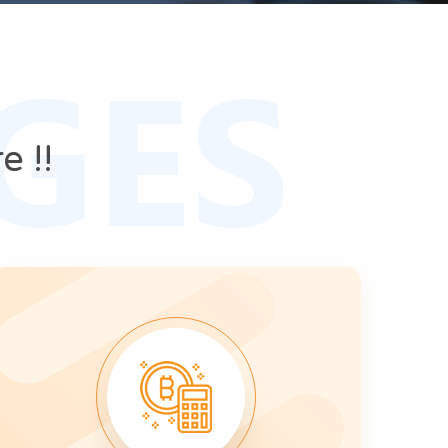
GES
e !!