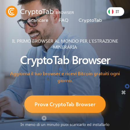
IT
Scaricare
FAQ
CryptoTab
IL PRIMO BROWSER AL MONDO PER L’ESTRAZIONE
MINERARIA
CryptoTab
Browser
Aggiorna il tuo browser e ricevi Bitcoin gratuiti ogni
giorno.
Prova CryptoTab Browser
In meno di un minuto puoi scaricarlo ed installarlo