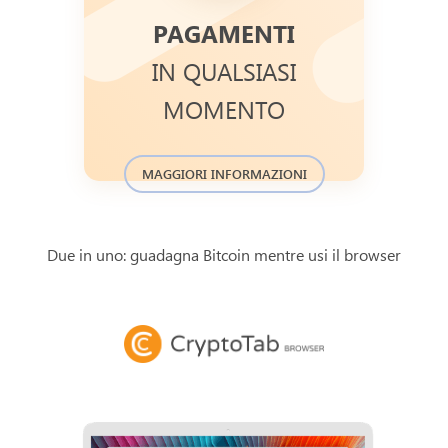
PAGAMENTI
All transfers of funds confirmed in
Bitcoin blockchain transaction
IN QUALSIASI
database and available to check.
You can find the history of recent
MOMENTO
.
journal
payments in a
MAGGIORI INFORMAZIONI
Due in uno: guadagna Bitcoin mentre usi il browser