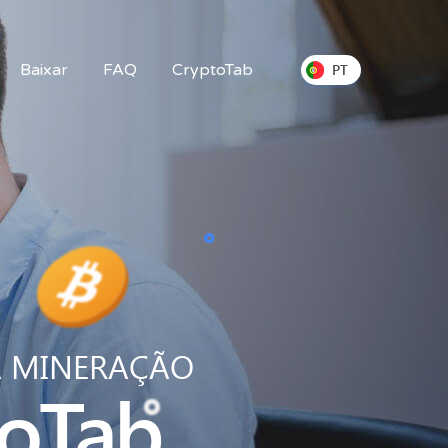
Baixar
FAQ
CryptoTab
PT
A MINERAÇÃO
oTab