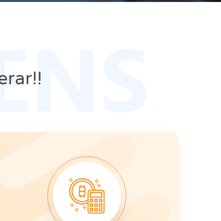
ENS
rar!!