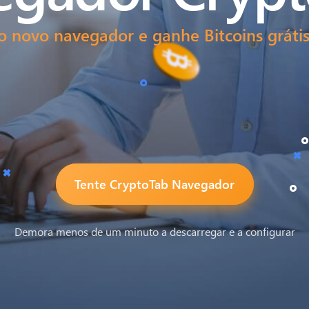
o novo navegador e ganhe Bitcoins grátis
Tente CryptoTab Navegador
Demora menos de um minuto a descarregar e a configurar