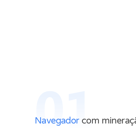
01
Navegador
com mineraçã