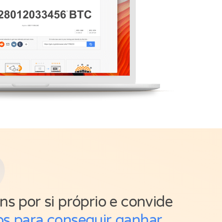
2
ns por si próprio e convide
s para conseguir ganhar