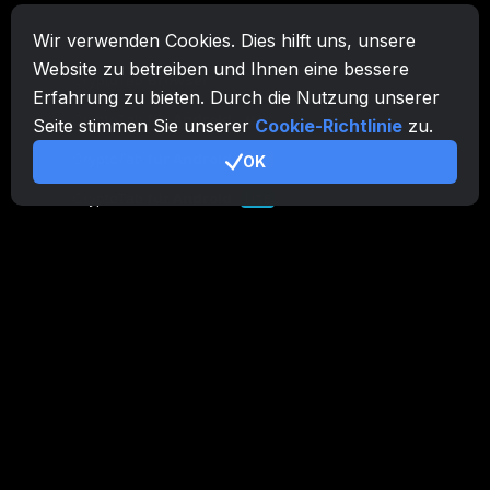
Wir verwenden Cookies. Dies hilft uns, unsere
CryptoTab-Familie
Website zu betreiben und Ihnen eine bessere
CryptoTab
Browser
Erfahrung zu bieten. Durch die Nutzung unserer
CryptoTab
für Android
MAX
Seite stimmen Sie unserer
Cookie-Richtlinie
zu.
CryptoTab
für Android
OK
PRO
CryptoTab
für Android
LITE
CT Pool
NEW
CryptoTab
Farm
CTags
NEW
CT VPN
CB.click
CryptoTab
START
BONUS
CTabs
BONUS