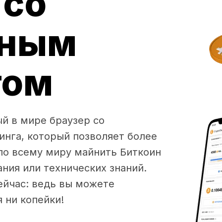
 со
нным
гом
ый в мире браузер со
нга, который позволяет более
по всему миру майнить Биткоин
ния или технических знаний.
ейчас: ведь вы можете
 ни копейки!