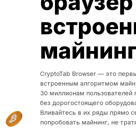
браузер
встрое
майнин
CryptoTab Browser — это перв
встроенным алгоритмом майни
30 миллионам пользователей 
без дорогостоящего оборудова
Вливайтесь в их ряды прямо с
попробовать майнинг, не тратя