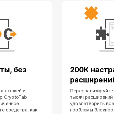
ты, без
200К наст
расширени
платежей и
Персонализируйте
р CryptoTab
тысяч расширений 
ниченное
удовлетворить все
те средства, как
проблемы блокиров