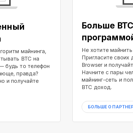
Больше BTC
енный
программо
а
Не хотите майнить
горитм майнинга,
Пригласите своих 
тывать BTC на
Browser и получай
— будь то телефон
Начните с пары че
ающе, правда?
майнинг-сеть и по
но и получайте
BTC доход.
БОЛЬШЕ О ПАРТНЕ