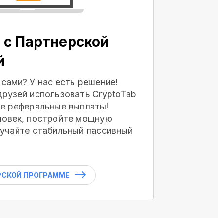
 с Партнерской
й
 сами? У нас есть решение!
друзей использовать CryptoTab
те реферальные выплаты!
ловек, постройте мощную
лучайте стабильный пассивный
РСКОЙ ПРОГРАММЕ