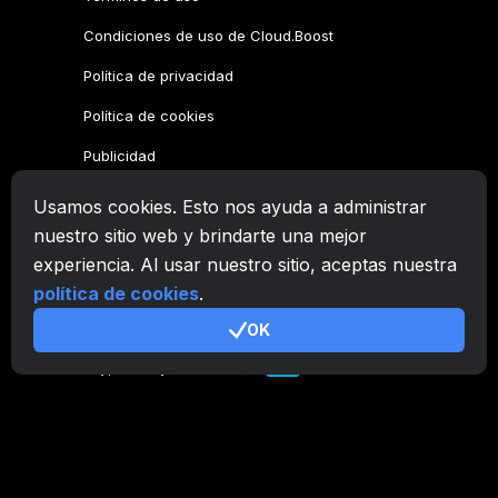
Condiciones de uso de Cloud.Boost
Política de privacidad
Política de cookies
Publicidad
Usamos cookies. Esto nos ayuda a administrar
Familia CryptoTab
nuestro sitio web y brindarte una mejor
CryptoTab
Navegador
experiencia. Al usar nuestro sitio, aceptas nuestra
CryptoTab
para Android
MAX
política de cookies
.
CryptoTab
para Android
OK
PRO
CryptoTab
para Android
LITE
CT Pool
NEW
CryptoTab
Farm
CTags
NEW